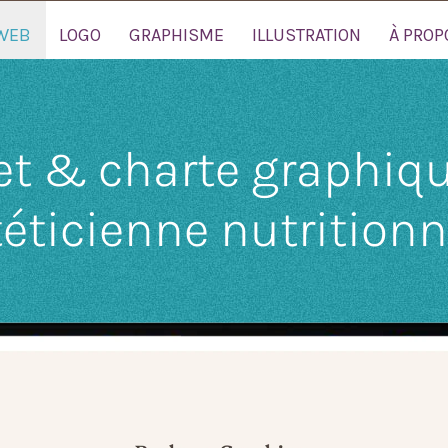
WEB
LOGO
GRAPHISME
ILLUSTRATION
À PROP
net & charte graphiq
téticienne nutritionn